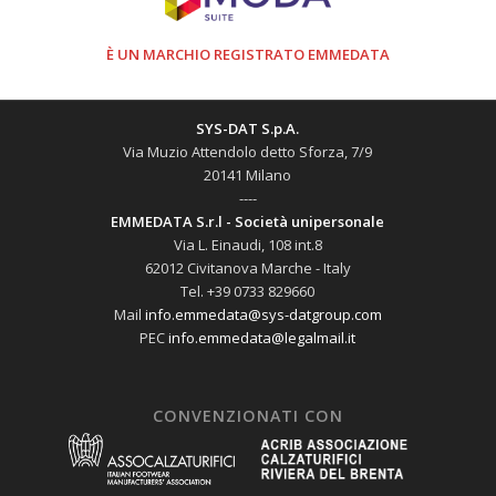
È UN MARCHIO REGISTRATO EMMEDATA
SYS-DAT S.p.A.
Via Muzio Attendolo detto Sforza, 7/9
20141 Milano
----
EMMEDATA S.r.l - Società unipersonale
Via L. Einaudi, 108 int.8
62012 Civitanova Marche - Italy
Tel. +39 0733 829660
Mail
info.emmedata@sys-datgroup.com
PEC
info.emmedata@legalmail.it
CONVENZIONATI CON